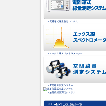
»電離箱式線量測定システム
»エックス線スペクトロメーター
»空間線量測定システム
»放射能濃度測定システム
AMPTEK社製品一覧