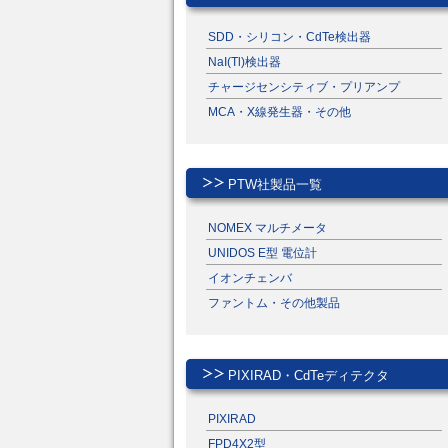
SDD・シリコン・CdTe検出器
NaI(Tl)検出器
チャージセンシティブ・プリアンプ
MCA・X線発生器・その他
PTW社製品一覧
NOMEX マルチメータ
UNIDOS E型 電位計
イオンチェンバ
ファントム・その他製品
PIXIRAD・CdTeディテクタ
PIXIRAD
FPD4X2型